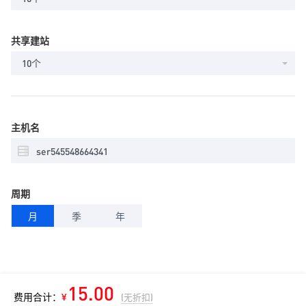
共享建站
10个
主机名
周期
月
季
年
15.00
费用合计：
¥
(无折扣)