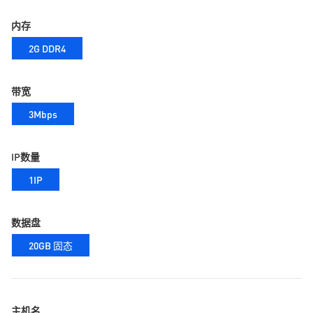
内存
2G DDR4
带宽
3Mbps
IP数量
1IP
数据盘
20GB 固态
主机名