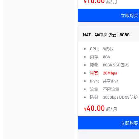
10.00
¥
起/ 月
立即购买
NAT - 华中高防云 | 8C8G
CPU：
8核心
内存：
8Gb
硬盘：
80Gb SSD固态
带宽：
20Mbps
IPv4：
共享IPv4
流量：
不限流量
防御：
300Gbps DDOS防护
40.00
¥
起/ 月
立即购买