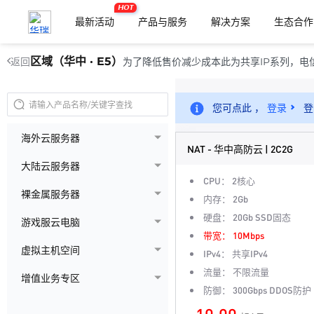
HOT
最新活动
产品与服务
解决方案
生态合作
区域（华中 · E5）
为了降低售价减少成本此为共享IP系列，电信3
返回
您可点此 ，
登录
登
海外云服务器
NAT - 华中高防云 | 2C2G
大陆云服务器
CPU：
2核心
裸金属服务器
内存：
2Gb
硬盘：
20Gb SSD固态
游戏服云电脑
带宽：
10Mbps
虚拟主机空间
IPv4：
共享IPv4
流量：
不限流量
增值业务专区
防御：
300Gbps DDOS防护