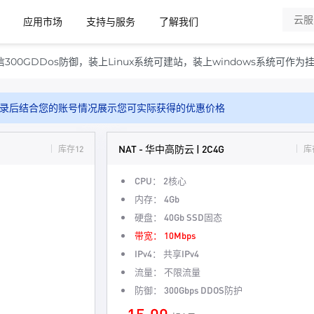
应用市场
支持与服务
了解我们
00GDDos防御，装上Linux系统可建站，装上windows系统可作为
录后结合您的账号情况展示您可实际获得的优惠价格
NAT - 华中高防云 | 2C4G
库存12
库
CPU：
2核心
内存：
4Gb
硬盘：
40Gb SSD固态
带宽：
10Mbps
IPv4：
共享IPv4
流量：
不限流量
防御：
300Gbps DDOS防护