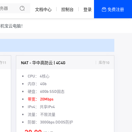
文档中心
控制台
登录
免费注册
全部产品
新闻资讯
帮助文档
挂机宝云电脑！
热销推荐
NAT - 华中高防云 | 4C4G
存11
库存10
CPU：
4核心
内存：
4Gb
硬盘：
60Gb SSD固态
带宽：
20Mbps
IPv4：
共享IPv4
流量：
不限流量
防御：
300Gbps DDOS防护