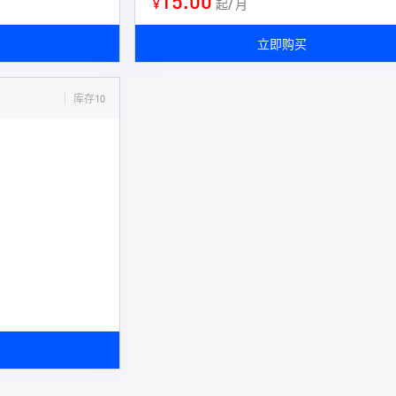
15.00
¥
起/ 月
立即购买
库存10