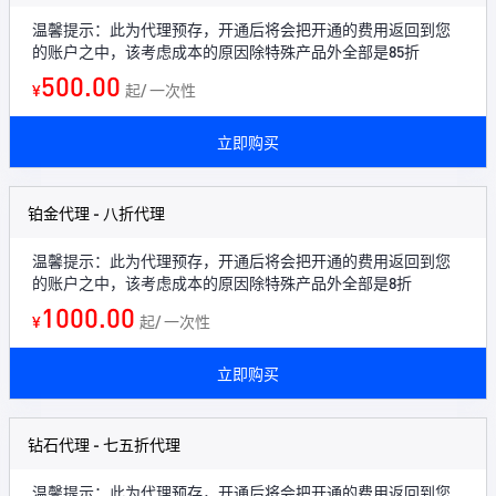
温馨提示：此为代理预存，开通后将会把开通的费用返回到您
的账户之中，该考虑成本的原因除特殊产品外全部是85折
500.00
¥
起/ 一次性
立即购买
铂金代理 - 八折代理
温馨提示：此为代理预存，开通后将会把开通的费用返回到您
的账户之中，该考虑成本的原因除特殊产品外全部是8折
1000.00
¥
起/ 一次性
立即购买
钻石代理 - 七五折代理
温馨提示：此为代理预存，开通后将会把开通的费用返回到您