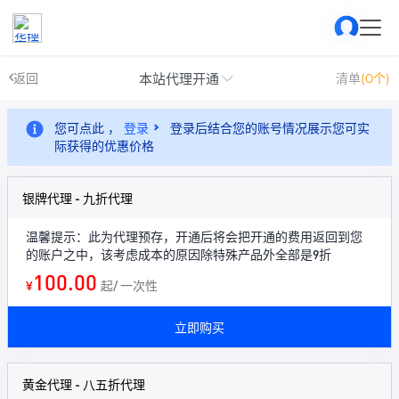
本站代理开通
返回
清单
(0个)
您可点此 ，
登录
登录后结合您的账号情况展示您可实
际获得的优惠价格
银牌代理 - 九折代理
温馨提示：此为代理预存，开通后将会把开通的费用返回到您
的账户之中，该考虑成本的原因除特殊产品外全部是9折
100.00
¥
起/ 一次性
立即购买
黄金代理 - 八五折代理